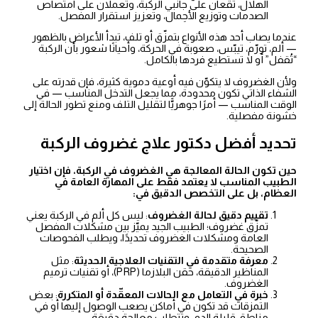
الهلال، تقعان على جانبي الركبة، وتعملان على امتصاص
الصدمات وتوزيع الأحِمال، وتعزيز استقرار المفصل.
عندما يصاب أحد هذه الأنواع بتمزّق أو تلف، تبدأ الأعراض بالظهور
— ألم، تورّم، تيبّس، صعوبة في الحركة، وأحيانًا شعور بأن الركبة
“تُقفل” أو لا تستطيع فردها بالكامل.
ولأن الغضروف لا يتكوّن فيه أوعية دموية كثيرة، فإن قدرته على
الشفاء الذاتي تكون محدودة، مما يجعل التدخل المناسب — في
الوقت المناسب — أمرًا جوهريًّا لتقليل التلف ومنع تطور الحالة إلى
خشونة مفصلية.
تحديد أفضل دكتور علاج غضروف الركبة
حين تكون الحالة المعالجة هي الغضروف في الركبة، فإن اختيار
الطبيب المناسب لا يعتمد فقط على المهارة العامة في
العظام، بل على التخصص الدقيق في:
تقييم دقيق لحالة الغضروف
: ليس كل ألم في الركبة يعني
تمزّق غضروف؛ الطبيب الجيد يميّز بين مشكلات المفصل
العامة ومشكلات الغضروف تحديدًا، ويطلب الفحوصات
الصحيحة.
معرفة متقدمة في التقنيات العلاجية الحديثة
: مثل
المناظير الدقيقة، حقن البلازما (PRP)، أو تقنيات ترميم
الغضروف.
خبرة في التعامل مع الحالات المعقّدة أو المتكررة
: بعض
التمزقات قد تكون في أماكن يصعب الوصول إليها أو في
مناطق قليلة الدم، وتتطلب معالجة دقيقة.