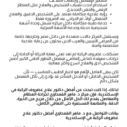
مناظير المفاصل وإصابات الملاعب.
استخدام أحدث تقنيات التشخيص والعلاج مثل المنظار
الرقمي والحقن التجديدي.
رؤية علاجية متكاملة تعتمد على التشخيص الدقيق، والعلاج
التحفظي أولًا، ثم الجراحي عند الضرورة فقط.
خدمة طبية متكاملة داخل مركزه تشمل وحدة أشعة
تشخيصية حديثة وخدمة الأشعة المنزلية.
ويستقبل المركز حالات متعددة من داخل مصر وخارجها، خاصة
من المرضى الليبيين والعرب الذين يبحثون عن رعاية علاجية
متخصصة وآمنة.
مشكلات غضروف الركبة لم تعد تعني نهاية الحركة أو الحاجة إلى
جراحات معقدة كما في الماضي، فبفضل التطور الطبي الكبير أصبح
التشخيص أدق والعلاج أسرع وأكثر فعالية.
لكن يبقى العامل الأهم هو اختيار الطبيب المناسب — لأن
التشخيص الخاطئ أو التدخل المتأخر قد يؤدي إلى تآكل المفصل
بشكل دائم.
لذلك، إذا كنت تبحث عن أفضل دكتور علاج غضروف الركبة في
الإسكندرية، فإن مركز د. ماهر القمحاوي لجراحة العظام
والمفاصل يقدم لك الحل الأمثل من خلال مزيج من الخبرة،
الدقة، والمتابعة المستمرة حتى التعافي الكامل.
بيانات التواصل مع د. ماهر القمحاوي أفضل دكتور علاج
غضروف الركبة
في الإسكندرية