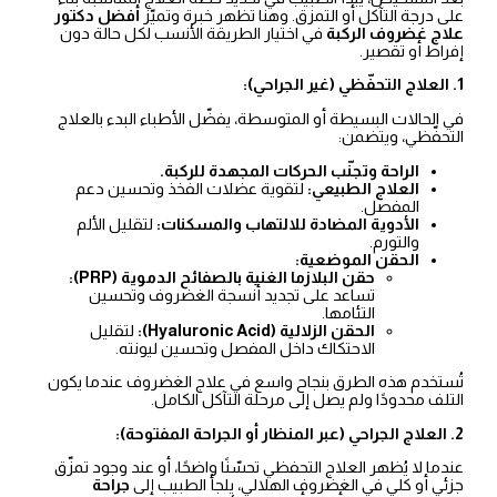
على درجة التآكل أو التمزق. وهنا تظهر خبرة وتميّز
أفضل دكتور
علاج غضروف الركبة
في اختيار الطريقة الأنسب لكل حالة دون
إفراط أو تقصير.
1. العلاج التحفّظي (غير الجراحي):
في الحالات البسيطة أو المتوسطة، يفضّل الأطباء البدء بالعلاج
التحفّظي، ويتضمن:
الراحة وتجنّب الحركات المجهدة للركبة.
العلاج الطبيعي:
لتقوية عضلات الفخذ وتحسين دعم
المفصل.
الأدوية المضادة للالتهاب والمسكنات:
لتقليل الألم
والتورم.
الحقن الموضعية:
حقن البلازما الغنية بالصفائح الدموية (PRP):
تساعد على تجديد أنسجة الغضروف وتحسين
التئامها.
الحقن الزلالية (Hyaluronic Acid):
لتقليل
الاحتكاك داخل المفصل وتحسين ليونته.
تُستخدم هذه الطرق بنجاح واسع في علاج الغضروف عندما يكون
التلف محدودًا ولم يصل إلى مرحلة التآكل الكامل.
2. العلاج الجراحي (عبر المنظار أو الجراحة المفتوحة):
عندما لا يُظهر العلاج التحفظي تحسّنًا واضحًا، أو عند وجود تمزّق
جزئي أو كلي في الغضروف الهلالي، يلجأ الطبيب إلى
جراحة