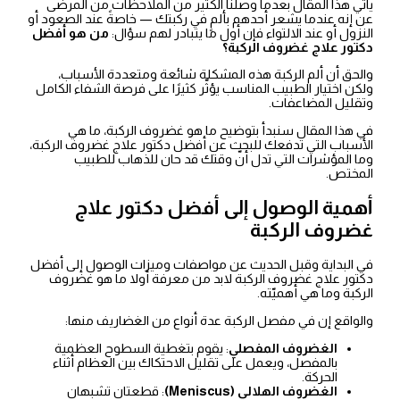
ياتي هذا المقال بعدما وصلنا الكثير من الملاحظات من المرضى
عن إنه عندما يشعر أحدهم بألمٍ في ركبتك — خاصةً عند الصعود أو
النزول أو عند الالتواء فإن أول ما يتبادر لهم سؤال:
من هو أفضل
دكتور علاج غضروف الركبة؟
والحق أن ألم الركبة هذه المشكلة شائعة ومتعددة الأسباب،
ولكن اختيار الطبيب المناسب يؤثّر كثيرًا على فرصة الشفاء الكامل
وتقليل المضاعفات.
في هذا المقال سنبدأ بتوضيح ما هو غضروف الركبة، ما هي
الأسباب التي تدفعك للبحث عن أفضل دكتور علاج غضروف الركبة،
وما المؤشرات التي تدل أنّ وقتك قد حان للذهاب للطبيب
المختص.
أهمية الوصول إلى أفضل دكتور علاج
غضروف الركبة
في البداية وقبل الحديث عن مواصفات وميزات الوصول إلى أفضل
دكتور علاج غضروف الركبة لابد من معرفة أولا ما هو غضروف
الركبة وما هي أهميّته.
والواقع إن في مفصل الركبة عدة أنواع من الغضاريف منها:
الغضروف المفصلي
: يقوم بتغطية السطوح العظمية
بالمفصل، ويعمل على تقليل الاحتكاك بين العظام أثناء
الحركة.
الغضروف الهلالي (Meniscus)
: قطعتان تشبهان