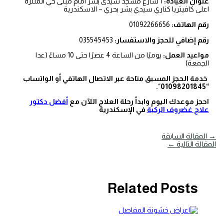
عنوان العيادة:
1 شارع مسجد سيدى بشر امام مبنى حي المنتزة
اعلى كافيتريا كناري سيدي بشر بحري – الاسكندرية
رقم الهاتف:
01092266656
رقم إضافي للحجز والاستفسار:
035545453
مواعيد العمل:
يوميًا من الساعة 4 عصرًا حتى 10 مساءً (عدا
الجمعة)
خدمة الحجز المسبق متاحة عبر الاتصال الهاتفي أو الواتساب
.
“
“01098201845
احجز موعدك اليوم وابدأ رحلة العلاج اللآن مع
أفضل دكتور
علاج غضروف الركبة
في الإسكندرية
→
المقالة السابقة
المقالة التالية
←
Related Posts