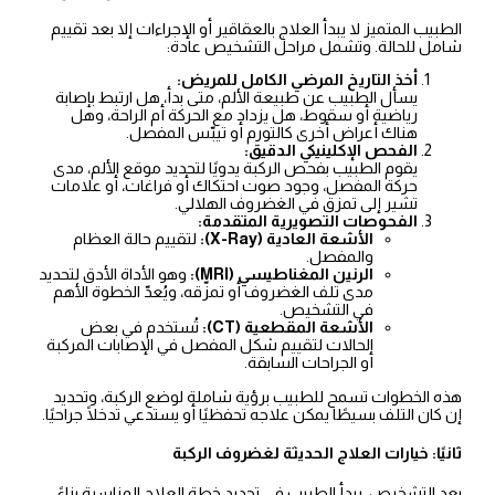
الطبيب المتميز لا يبدأ العلاج بالعقاقير أو الإجراءات إلا بعد تقييم
شامل للحالة. وتشمل مراحل التشخيص عادة:
أخذ التاريخ المرضي الكامل للمريض:
يسأل الطبيب عن طبيعة الألم، متى بدأ، هل ارتبط بإصابة
رياضية أو سقوط، هل يزداد مع الحركة أم الراحة، وهل
هناك أعراض أخرى كالتورم أو تيبّس المفصل.
الفحص الإكلينيكي الدقيق:
يقوم الطبيب بفحص الركبة يدويًا لتحديد موقع الألم، مدى
حركة المفصل، وجود صوت احتكاك أو فراغات، أو علامات
تشير إلى تمزق في الغضروف الهلالي.
الفحوصات التصويرية المتقدمة:
الأشعة العادية (X-Ray):
لتقييم حالة العظام
والمفصل.
الرنين المغناطيسي (MRI):
وهو الأداة الأدق لتحديد
مدى تلف الغضروف أو تمزّقه، ويُعدّ الخطوة الأهم
في التشخيص.
الأشعة المقطعية (CT):
تُستخدم في بعض
الحالات لتقييم شكل المفصل في الإصابات المركبة
أو الجراحات السابقة.
هذه الخطوات تسمح للطبيب برؤية شاملة لوضع الركبة، وتحديد
إن كان التلف بسيطًا يمكن علاجه تحفظيًا أو يستدعي تدخلًا جراحيًا.
ثانيًا: خيارات العلاج الحديثة لغضروف الركبة
بعد التشخيص، يبدأ الطبيب في تحديد خطة العلاج المناسبة بناءً