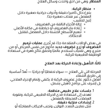
المنظار
، وهي من أدق وأحدث وسائل العلاج.
منظار الركبة:
يتم إدخال كاميرا دقيقة وأدوات جراحية صغيرة داخل
المفصل عبر فتحات صغيرة جدًا.
يُتيح للطبيب:
إزالة الأجزاء التالفة من الغضروف.
إعادة بناء الغضروف أو خياطته في مكانه الأصلي.
تنعيم الأسطح الخشنة داخل المفصل لتقليل
الاحتكاك.
في بعض الحالات المتقدمة جدًا، قد تُجرى
عمليات ترميم
الغضروف أو زرع غضروف جديد
مأخوذ من نفس المريض أو من
متبرع، وهي تقنيات تُستخدم عالميًا وتُحقّق نتائج باهرة في استعادة
الوظيفة الطبيعية للركبة.
ثالثًا: التأهيل وإعادة الحركة بعد العلاج
المرحلة التي تلي العلاج — سواء تحفظيًا أو جراحيًا — تُعدّ أساسية
في طريق الشفاء.
أفضل دكتور علاج غضروف الركبة لا يكتفي بإتمام الإجراء العلاجي،
بل يُشرف على برنامج تأهيلي يشمل:
جلسات علاج طبيعي منظمة:
تهدف إلى استعادة مدى الحركة الطبيعي للركبة، وتقوية
العضلات المحيطة بالمفصل.
إرشادات منزلية دقيقة:
مثل تمارين التمدد، التوازن، وتجنب الحركات المفاجئة أو