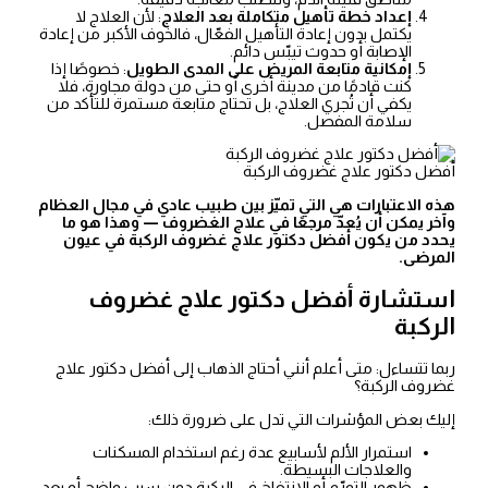
إعداد خطة تأهيل متكاملة بعد العلاج
: لأن العلاج لا
يكتمل بدون إعادة التأهيل الفعّال، فالخوف الأكبر من إعادة
الإصابة أو حدوث تيبّس دائم.
إمكانية متابعة المريض على المدى الطويل
: خصوصًا إذا
كنت قادمًا من مدينة أخرى أو حتى من دولة مجاورة، فلا
يكفي أن تُجري العلاج، بل تحتاج متابعة مستمرة للتأكد من
سلامة المفصل.
أفضل دكتور علاج غضروف الركبة
هذه الاعتبارات هي التي تميّز بين طبيب عادي في مجال العظام
وآخر يمكن أن يُعدّ مرجعًا في علاج الغضروف — وهذا هو ما
يحدد من يكون أفضل دكتور علاج غضروف الركبة في عيون
المرضى.
استشارة أفضل دكتور علاج غضروف
الركبة
ربما تتساءل: متى أعلم أنني أحتاج الذهاب إلى أفضل دكتور علاج
غضروف الركبة؟
إليك بعض المؤشرات التي تدل على ضرورة ذلك:
استمرار الألم لأسابيع عدة رغم استخدام المسكنات
والعلاجات البسيطة.
ظهور التورّم أو الانتفاخ في الركبة دون سبب واضح أو بعد