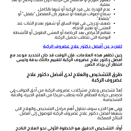
عملية.
عدم القدرة على فرد الركبة أو ثنيها بالكامل.
سماع أصوات فرقعة أو شعور بأن المفصل “يقفل” أو
“يلتقط”.
ضعف تدريجي في قوة الساق أو شعور بعدم الثبات عند
المشي أو تغيير الاتجاه.
تفاقم الأعراض بعد الرياضة أو المشي الطويل أو الأنشطة
اليومية التي تتطلب تحميل الركبة.
للمزيد عن أفضل دكتور علاج غضروف الركبة
حين تظهر هذه العلامات، فإن الوقت قد حان لتحديد موعد مع
أفضل دكتور علاج غضروف الركبة لتقييم حالتك بدقة وليس
انتظار أن يزداد الضرر.
طرق التشخيص والعلاج لدى أفضل دكتور علاج
غضروف الركبة
يُعدّ تشخيص وعلاج مشكلات غضروف الركبة من أدق الجوانب في
تخصص جراحة العظام، لأنه يتطلب مزيجًا من العلم، الخبرة، والدقّة
التشخيصية.
وفي هذا الجزء سوف نتناول أهم مراحل التشخيص والعلاج التي
يتّبعها أفضل دكتور علاج غضروف الركبة للوصول إلى أفضل
النتائج الممكنة.
أولاً: التشخيص الدقيق هو الخطوة الأولى نحو العلاج الناجح