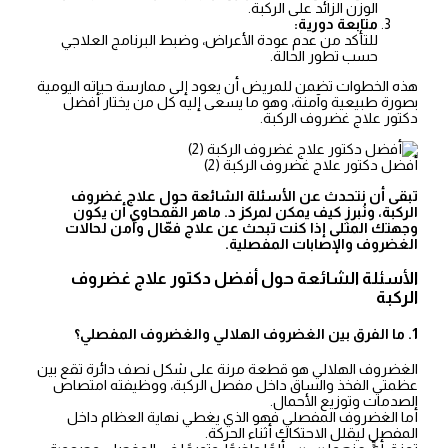
الوزن الزائد على الركبة.
متابعة دورية:
للتأكد من عدم عودة الأعراض، وضبط البرنامج العلاجي
حسب تطور الحالة.
هذه الخطوات تضمن للمريض أن يعود إلى ممارسة حياته اليومية
بصورة طبيعية وآمنة، وهو ما يسعى إليه كل من يختار أفضل
دكتور علاج غضروف الركبة.
أفضل دكتور علاج غضروف الركبة (2)
تبقى أن نتحدث عن الأسئلة الشائعة حول علاج غضروف
الركبة، ونُبرز كيف يمكن لمركز د. ماهر القمحاوي أن يكون
وجهتك المثلى إذا كنت تبحث عن علاج فعّال وآمن لحالات
الغضروف والإصابات المفصلية.
الأسئلة الشائعة حول أفضل دكتور علاج غضروف
الركبة
1. ما الفرق بين الغضروف الهلالي والغضروف المفصلي؟
الغضروف الهلالي هو قطعة مرنة على شكل نصف دائرة تقع بين
عظمتي الفخذ والساق داخل مفصل الركبة، ووظيفته امتصاص
الصدمات وتوزيع الأحمال.
أما الغضروف المفصلي فهو الذي يغطي نهاية العظام داخل
المفصل ليقلل الاحتكاك أثناء الحركة.