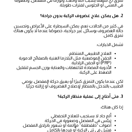
تمزق أيٍّ منهما يسبب ألمًا واضحًا، وتورمًا في المفصل، وصعوبة
في المشي أو الجلوس لفترات طويلة.
2. هل يمكن علاج غضروف الركبة بدون جراحة؟
في كثير من الحالات نعم، يمكن السيطرة على الأعراض وتحسين
حالة الغضروف بوسائل غير جراحية، خصوصًا عندما لا يكون هناك
تمزق كامل.
تشمل الخيارات:
العلاج الطبيعي المنتظم.
الحقن الموضعية مثل البلازما الغنية بالصفائح الدموية
(PRP) أو الحقن الزلالية.
الأدوية المضادة للالتهابات والعناية بوزن الجسم لتقليل
الضغط على الركبة.
لكن عندما يكون التمزق كبيرًا أو يعيق حركة المفصل، يوصي
الطبيب بالتدخل بالمنظار لإصلاح الغضروف أو إزالته جزئيًا.
3. متى أحتاج إلى عملية منظار الركبة؟
إذا كان هناك:
ألم حاد لا يستجيب للعلاج التحفظي.
تيبّس في المفصل وصعوبة في الحركة.
أصوات “طقطقة” مؤلمة أو شعور بانزلاق المفصل.
فشل في ثني الركبة أو فردها بالكامل.