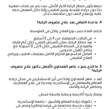
حينها يكون منظار الركبة الخيار الأمثل، حيث يتم عبر فتحات صغيرة
جدًا دون جراحة تقليدية، ويتيح للطبيب رؤية داخل المفصل بدقة
عالية، وإصلاح التلف دون مضاعفات تُذكر.
4. ما مدة التعافي بعد علاج غضروف الركبة؟
تختلف المدة حسب نوع العلاج، ولكن في المتوسط:
في الحالات التحفظية: من 4 إلى 8 أسابيع.
بعد منظار الركبة: يمكن للمريض المشي خلال أيام قليلة،
والعودة إلى النشاط الطبيعي خلال 6 إلى 12 أسبوعًا، مع
برنامج تأهيلي مدروس.
العامل الحاسم هو الالتزام الكامل بتعليمات الطبيب وبرنامج
العلاج الطبيعي.
5. ما الذي يميز د. ماهر القمحاوي كأفضل دكتور علاج غضروف
الركبة؟
يُعد د. ماهر القمحاوي واحدًا من أبرز الاستشاريين في مجال جراحة
العظام والمفاصل في الإسكندرية، وتحديدًا في علاج الغضاريف
ومناظير الركبة والكتف.
ويمتاز بخبرة أكاديمية وعملية واسعة تشمل:
دكتوراه جراحة العظام والكسور – جامعة الإسكندرية.
دورات تدريبية متخصصة في فرنسا وماليزيا ومصر في