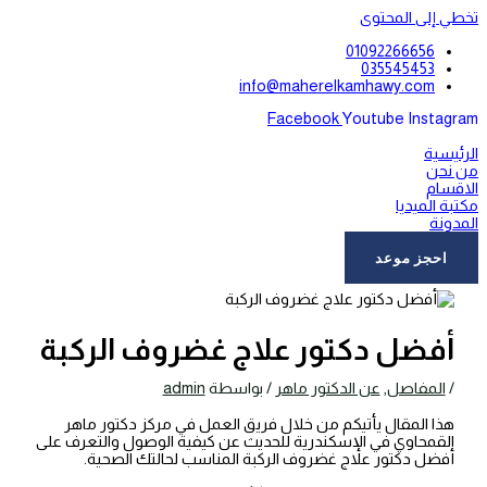
تخطي إلى المحتوى
01092266656
035545453
info@maherelkamhawy.com
Facebook
Youtube
Instagram
الرئيسية
من نحن
الاقسام
مكتبة الميديا
المدونة
اتصل بنا
احجز موعد
أفضل دكتور علاج غضروف الركبة
/
المفاصل
,
عن الدكتور ماهر
/ بواسطة
admin
هذا المقال يأتيكم من خلال فريق العمل في مركز دكتور ماهر
القمحاوي في الإسكندرية للحديث عن كيفية الوصول والتعرف على
أفضل دكتور علاج غضروف الركبة المناسب لحالتك الصحية.