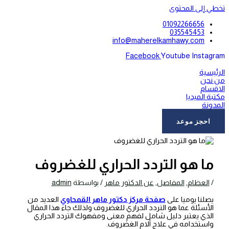
تخطي إلى المحتوى
01092266656
035545453
info@maherelkamhawy.com
Facebook
Youtube
Instagram
الرئيسية
من نحن
الاقسام
مكتبة الميديا
المدونة
اتصل بنا
احجز موعد
ما هو التردد الحراري للغضروف
/
العظام
,
المفاصل
,
عن الدكتور ماهر
/ بواسطة
admin
يصلنا يوميا على
صفحة مركز دكتور ماهر القمحاوي
العديد من
الأسئلة عما هو التردد الحراري للغضروف ولذلك جاء هذا المقال
الذي يعتبر دليل شامل لفهم معنى ومفهوك التردد الحراري
واستخدامه في علاج آلام الغضروف.