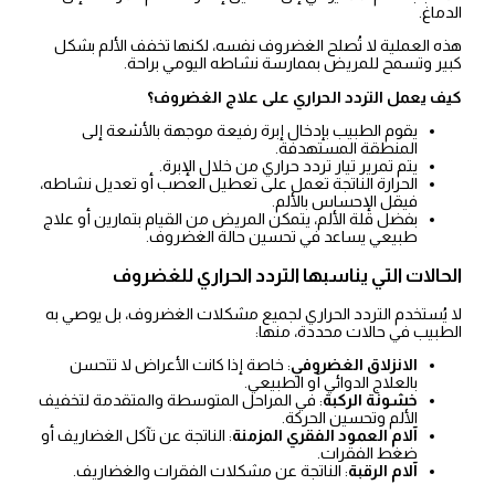
الدماغ.
هذه العملية لا تُصلح الغضروف نفسه، لكنها تخفف الألم بشكل
كبير وتسمح للمريض بممارسة نشاطه اليومي براحة.
كيف يعمل التردد الحراري على علاج الغضروف؟
يقوم الطبيب بإدخال إبرة رفيعة موجهة بالأشعة إلى
المنطقة المستهدفة.
يتم تمرير تيار تردد حراري من خلال الإبرة.
الحرارة الناتجة تعمل على تعطيل العصب أو تعديل نشاطه،
فيقل الإحساس بالألم.
بفضل قلة الألم، يتمكن المريض من القيام بتمارين أو علاج
طبيعي يساعد في تحسين حالة الغضروف.
الحالات التي يناسبها التردد الحراري للغضروف
لا يُستخدم التردد الحراري لجميع مشكلات الغضروف، بل يوصي به
الطبيب في حالات محددة، منها:
الانزلاق الغضروفي
: خاصة إذا كانت الأعراض لا تتحسن
بالعلاج الدوائي أو الطبيعي.
خشونة الركبة
: في المراحل المتوسطة والمتقدمة لتخفيف
الألم وتحسين الحركة.
آلام العمود الفقري المزمنة
: الناتجة عن تآكل الغضاريف أو
ضغط الفقرات.
آلام الرقبة
: الناتجة عن مشكلات الفقرات والغضاريف.