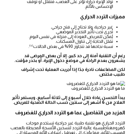
تُولِّد الإبرة حرارة تؤثر على العصب، فتقلل أو توقف
الإحساس بالألم.
مميزات التردد الحراري
غير جراحية، ولا تحتاج إلى فتح جراحي.
تُجرى تحت تأثير التخدير الموضعي.
يُمكن للمريض العودة إلى منزله في نفس اليوم.
تقلل الحاجة إلى تناول المسكنات.
نسبة نجاحها قد تتجاوز 90% في بعض الحالات⁽¹⁾.
رغم أن التقنية آمنة إلى حد كبير، إلا أن بعض المرضى قد
يشعرون بعدم الراحة في موضع دخول الإبرة، أو بخدر مؤقت.
لكن المضاعفات نادرة جدًا إذا أُجريت العملية تحت إشراف
طبيب مختص
.
ما هو التردد الحراري للغضروف
يبدأ التحسن عادة خلال أسبوع إلى ثلاثة أسابيع، ويستمر تأثير
العلاج من 6 أشهر إلى سنتين حسب الحالة الصحية للمريض.
المزيد من التفاصيل عما هو التردد الحراري للغضروف
التردد الحراري هو تقنية طبية غير جراحية تستخدم موجات
كهرومغناطيسية عالية التردد لتسخين الأنسجة المحيطة بالعصب
المسبب للألم، مما يؤدي إلى تعطيل إشارات الألم المرسلة إلى