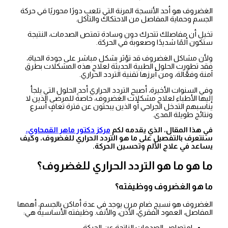
الغضروف هو أحد الأنسجة المرنة التي تلعب دورًا محوريًا في حركة
الجسم وحماية المفاصل من الاحتكاك والتآكل.
تخيل أن مفاصلك تتحرك دون وسادة تمتص الصدمات، النتيجة
ستكون ألمًا شديدًا وصعوبة في الحركة.
ولأن مشاكل الغضروف قد تؤثر بشكل مباشر على جودة الحياة،
فقد تطورت الحلول الطبية الحديثة لعلاج هذه المشكلات بطرق
آمنة وفعّالة، ومن أبرزها تقنية التردد الحراري.
وفي السنوات الأخيرة، أصبح التردد الحراري أحد الحلول التي يلجأ
إليها الأطباء لعلاج مشكلات الغضروف، خاصةً للمرضى الذين لا
يناسبهم التدخل الجراحي أو الذين يبحثون عن فترة تعافٍ أسرع
ونتائج طويلة المدى.
في هذا المقال، الذي يقدمه لكم
مركز دكتور ماهر القمحاوي،
سنتعرف بالتفصيل على ما هو التردد الحراري للغضروف، وكيف
يساعد في علاج الألم وتحسين الحركة.
ما هو ما هو التردد الحراري للغضروف؟
ما هو الغضروف ووظيفته؟
الغضروف هو نسيج ضام مرن يوجد في عدة أماكن بالجسم، أهمها
المفاصل، العمود الفقري، الأذن، والأنف. وظيفته الأساسية هي:
امتصاص الصدمات الناتجة عن الحركة.