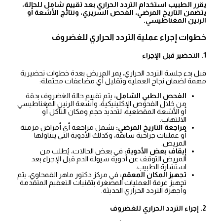
يقرر الطبيب استخدام التردد الحراري بعد تقييم شامل للحالة،
يتضمن التاريخ المرضي، الفحص السريري، ونتائج الأشعة أو
الرنين المغناطيسي.
خطوات إجراء عملية التردد الحراري للغضروف
1. التحضير قبل الإجراء
قبل بدء جلسة التردد الحراري، يمر المريض بعدة خطوات تحضيرية
مهمة لضمان نجاح العملية وتقليل أي مضاعفات محتملة:
الفحص الطبي الشامل:
يتم تقييم حالة الغضروف بدقة
من خلال الفحوص الإكلينيكية، وأشعة الرنين المغناطيسي
أو الأشعة المقطعية، لتحديد حجم ومكان التآكل أو
الالتهاب.
مراجعة التاريخ المرضي:
يشمل مراجعة أي أمراض مزمنة
أو عمليات جراحية سابقة، وكذلك الأدوية التي يتناولها
المريض.
إيقاف بعض الأدوية:
في بعض الحالات، يُطلب من
المريض التوقف عن أدوية سيولة الدم قبل الإجراء بعد
استشارة الطبيب.
تجهيز المكان المعقم:
في مركز دكتور ماهر القمحاوي، يتم
تجهيز غرفة العمليات المصغرة بتقنيات التعقيم المتقدمة
وأجهزة التردد الحراري الحديثة.
2. إجراء التردد الحراري للغضروف