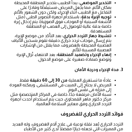
التخدير الموضعي:
يبدأ الطبيب بتخدير المنطقة المحيطة
بمكان الألم، مما يجعل المريض مستيقظًا وقادرًا على
التفاعل مع الطبيب أثناء الإجراء، ولكن دون الشعور بالألم.
توجيه الإبرة بدقة:
باستخدام أجهزة التصوير الطبي (مثل
الأشعة السينية أو الموجات فوق الصوتية)، يتم إدخال إبرة
خاصة بدقة عالية للوصول إلى العصب أو المنطقة
المستهدفة.
تنشيط جهاز التردد الحراري:
بعد التأكد من موضع الإبرة،
يتم إرسال موجات تردد حراري دقيقة تقوم بتسخين الألياف
العصبية المحيطة بالغضروف، مما يقلل من الإشارات
العصبية المسببة للألم.
إنهاء الإجراء وتضميد المنطقة:
بعد الانتهاء، تُزال الإبرة
وتوضع ضمادة صغيرة على موضع الدخول.
3. مدة الإجراء ودرجة الأمان
عادةً ما تستغرق العملية
من 30 إلى 60 دقيقة
فقط.
المريض لا يحتاج إلى المبيت في المستشفى، ويمكنه العودة
إلى منزله في نفس اليوم.
نسبة الأمان مرتفعة جدًا، خاصة في المراكز المتخصصة مثل
مركز دكتور ماهر القمحاوي، حيث يتم استخدام أحدث أجهزة
التردد الحراري وفق معايير السلامة العالمية.
فوائد التردد الحراري للغضروف
التردد الحراري يُعد نقلة نوعية في علاج آلام الغضروف، وله العديد
من المميزات التي تجعله خيارًا مفضلًا لدى كثير من الأطباء