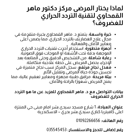
لماذا يختار المرضى مركز دكتور ماهر
القمحاوي لتقنية التردد الحراري
للغضروف؟
خبرة واسعة
: يتمتع د. ماهر القمحاوي بخبرة متقدمة في
مجال علاج الغضاريف بالتردد الحراري، مما يضمن أعلى
معايير الأمان والفعالية.
أجهزة متطورة
: استخدام أحدث تقنيات التردد الحراري
الموجهة بدقة تحت الأشعة أو الموجات فوق الصوتية.
رعاية شاملة
: من التشخيص الدقيق وحتى المتابعة بعد
الإجراء، يحصل المريض على خطة علاجية متكاملة.
معدل نجاح مرتفع
: سجل المركز نسب نجاح متميزة في
تحسين جودة حياة المرضى وتقليل الألم.
بيئة مريحة
: مرافق طبية مجهزة ومعايير تعقيم عالية، مما
يمنح المريض شعورًا بالراحة والأمان.
بيانات التواصل مع د. ماهر القمحاوي للمزيد عن ما هو التردد
الحراري للغضروف
عنوان العيادة:
1 شارع مسجد سيدى بشر امام مبنى حي المنتزة
اعلى كافيتريا كناري سيدي بشر بحري – الاسكندرية
رقم الهاتف:
01092266656
رقم إضافي للحجز والاستفسار:
035545453