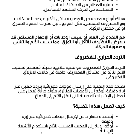
حماية العظام من الاحتكاك المباشر.
المساعدة في الحركة السلسة للمفاصل.
هناك أنواع متعددة من الغضاريف، لكن الأكثر عرضة للمشكلات
هو الغضروف المفصلي، مثل الموجود بين فقرات العمود الفقري
أو في مفصل الركبة.
مع التقدم في العمر أو بسبب الإصابات أو الإجهاد المستمر، قد
يتعرض الغضروف للتآكل أو التمزق، مما يسبب الألم والتيبّس
وصعوبة الحركة.
التردد الحراري للغضروف
التردد الحراري للغضروف هو تقنية علاجية حديثة تُستخدم لتخفيف
الألم الناتج عن مشاكل الغضاريف، خاصةً في حالات الانزلاق
الغضروفي.
تعتمد هذه التقنية على إرسال موجات كهربائية بتردد معين عبر
إبرة دقيقة، تُوجَّه إلى الأعصاب المتأثرة، فتُولِّد حرارة تعمل على
تعطيل الإشارات العصبية التي تنقل الألم إلى الدماغ.
كيف تعمل هذه التقنية؟
يُستخدم جهاز خاص لإرسال نبضات كهربائية عبر إبرة
دقيقة.
تُوجَّه الإبرة إلى العصب المسبب للألم باستخدام الأشعة
السينية.