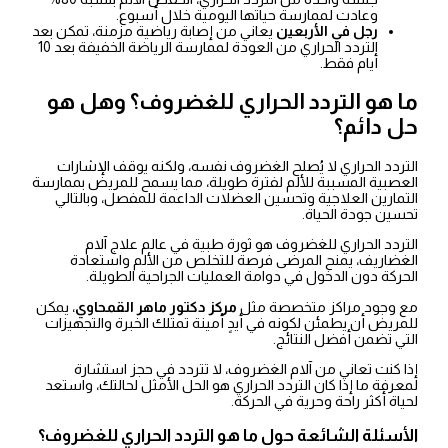
وعادت لممارسة حياتها اليومية خلال أسبوع.
رجل في الأربعين
يعاني من إصابة رياضية مزمنة، تمكن بعد
التردد الحراري من العودة لممارسة الرياضة الخفيفة بعد 10
أيام فقط.
ما هو التردد الحراري للغضروف؟ وهل هو
حل دائم؟
التردد الحراري لا يُصلح الغضروف نفسه، ولكنه يوقف الإشارات
العصبية المسببة للألم لفترة طويلة، مما يسمح للمريض بممارسة
التمارين العلاجية وتحسين العضلات الداعمة للمفصل، وبالتالي
تحسين جودة الحياة.
التردد الحراري للغضروف هو ثورة طبية في عالم علاج آلام
الغضاريف، يمنح المرضى فرصة للتخلص من الألم واستعادة
الحركة دون الدخول في دوامة العمليات الجراحية الطويلة.
مع وجود مراكز متخصصة مثل
مركز دكتور ماهر القمحاوي
، يمكن
للمريض أن يطمئن لكونه في أيدٍ أمينة تمتلك الخبرة والتجهيزات
التي تضمن أفضل النتائج.
إذا كنت تعاني من آلام الغضروف، لا تتردد في حجز استشارة
لمعرفة ما إذا كان التردد الحراري هو الحل الأمثل لحالتك، واستعد
لحياة أكثر راحة وحرية في الحركة.
الأسئلة الشائعة حول ما هو التردد الحراري للغضروف؟