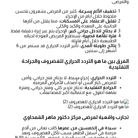
والمرضى:
تخفيف الألم بسرعة:
كثير من المرضى يشعرون بتحسن
ملحوظ خلال أيام من الإجراء.
تقليل الاعتماد على المسكنات:
مما يقلل من آثارها
الجانبية على المعدة والكبد والكلى.
لا يحتاج لتدخل جراحي كبير:
الإجراء يتم عبر إبرة دقيقة فقط.
فترة نقاهة قصيرة:
يستطيع المريض العودة لحياته
الطبيعية خلال أيام قليلة.
نتائج طويلة المدى:
تأثير التردد الحراري قد يستمر من 6
أشهر إلى سنتين.
الفرق بين ما هو التردد الحراري للغضروف والجراحة
التقليدية
التردد الحراري:
إجراء بسيط، لا يحتاج فتح جراحي، وآمن
للمرضى كبار السن أو أصحاب الأمراض المزمنة.
الجراحة التقليدية:
تحتاج تخدير كلي، وفتح جراحي، وفترة
نقاهة أطول، مع احتمالية أكبر للمضاعفات.
ما هو التردد الحراري للغضروف (2)
تجارب واقعية لمرضى مركز دكتور ماهر القمحاوي
سيدة في الخمسين من عمرها
كانت تعاني من آلام
مزمنة في أسفل الظهر بسبب تآكل الغضروف، وبعد
جلسة واحدة من التردد الحراري، انخفض الألم بنسبة 80%