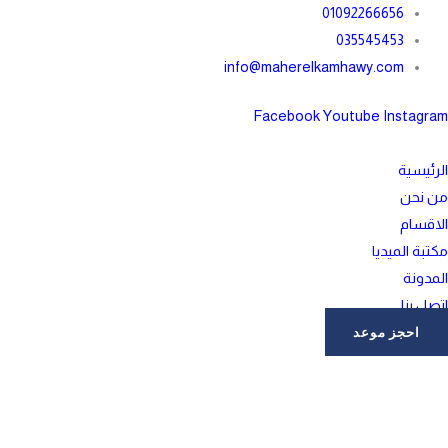
خطي
01092266656
لى
035545453
لمحتوى
info@maherelkamhawy.com
Facebook
Youtube
Instagram
الرئيسية
من نحن
الاقسام
مكتبة الميديا
المدونة
اتصل بنا
احجز موعد