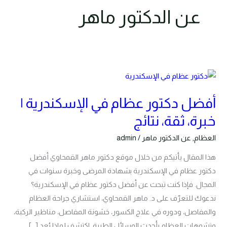
عن الدكتور ماهر
أفضل
دكتور
أفضل دكتور عظام في الإسكندرية |
عظام
في
خبرة، ثقة، نتائج
الإسكندرية
العظام
,
عن الدكتور ماهر
/
admin
|
هذا المقال يأتيكم من خلال موقع دكتور ماهر القمحاوي أفضل
خبرة،
دكتور عظام في الإسكندرية بشهادة المرضى وخبرة سنوات في
ثقة،
المجال. فإذا كنت تبحث عن أفضل دكتور عظام في الإسكندرية؟
نتائج
ندعوك للتعرّف على د. ماهر القمحاوي، استشاري جراحة العظام
والمفاصل، ودوره في علاج الكسور، خشونة المفاصل، مناظير الركبة،
وتشوهات العظام بأحدث الوسائل الطبية. اكتشف لماذا يُعد […]