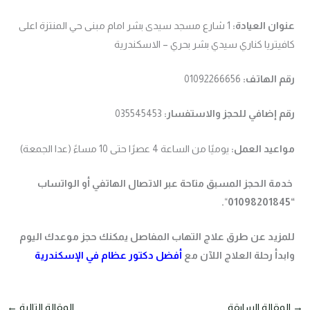
عنوان العيادة:
1 شارع مسجد سيدى بشر امام مبنى حي المنتزة اعلى
كافيتريا كناري سيدي بشر بحري – الاسكندرية
رقم الهاتف:
01092266656
رقم إضافي للحجز والاستفسار:
035545453
مواعيد العمل:
يوميًا من الساعة 4 عصرًا حتى 10 مساءً (عدا الجمعة)
خدمة الحجز المسبق متاحة عبر الاتصال الهاتفي أو الواتساب
.
“
“01098201845
للمزيد عن طرق علاج التهاب المفاصل يمكنك حجز موعدك اليوم
وابدأ رحلة العلاج اللآن مع
أفضل دكتور عظام في الإسكندرية
→
المقالة السابقة
المقالة التالية
←