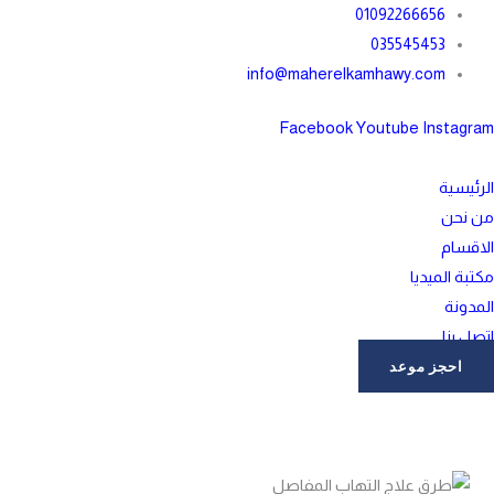
خطي
01092266656
لى
035545453
لمحتوى
info@maherelkamhawy.com
Facebook
Youtube
Instagram
الرئيسية
من نحن
الاقسام
مكتبة الميديا
المدونة
اتصل بنا
احجز موعد