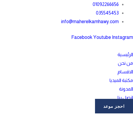
خطي
01092266656
لى
035545453
لمحتوى
info@maherelkamhawy.com
Facebook
Youtube
Instagram
الرئيسية
من نحن
الاقسام
مكتبة الميديا
المدونة
اتصل بنا
احجز موعد