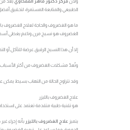
ولأن
مركز دكتور ماهر القمحاوي
يُعَد من
الطبيعي والمتابعة المستمرة، لتحقيق أفضل ا
ما هو الغضروف والحاجة لعلاج الغضروف بالل
الغضروف هو نسيج مرن وناعم يغطي أسط
إلا أن هذا النسيج الرقيق عرضة للتآكل أو التمز
وتُعدّ مشكلات الغضروف من أكثر الأسباب شي
وقد تتراوح الحالة من التهاب بسيط يمكن علا
علاج الغضروف بالليزر
هو تقنية طبية متقدمة تعتمد على استخدام 
يتميز
علاج الغضروف بالليزر
بأنه إجراء غير
الدموية، مما يساعد على ترميم الغضروف 