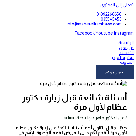
تخطي إلى المحتوى
01092266656
035545453
info@maherelkamhawy.com
Facebook
Youtube
Instagram
الرئيسية
من نحن
الاقسام
مكتبة الميديا
المدونة
اتصل بنا
احجز موعد
أسئلة شائعة قبل زيارة دكتور
عظام لأول مرة
/
عن الدكتور ماهر
/ بواسطة
admin
هذا المقال يتناول أهم أسئلة شائعة قبل زيارة دكتور عظام
لأول مرة لنقدم لكم دليل المريض لفهم الخطوة الأهم في