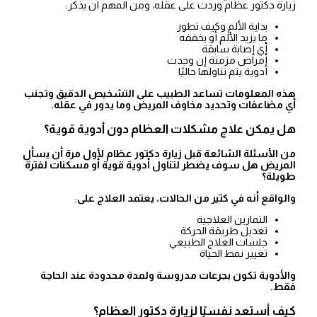
زيارة دكتور عظام وردت على عقله، ومن المهم أن يذكر:
بداية الألم وكيف تطور
ما يزيد الألم أو يخففه
أي إصابة سابقة
أمراض مزمنة إن وجدت
أدوية يتم تناولها حاليًا
هذه المعلومات تساعد الطبيب على التشخيص الدقيق وتجنب
أي مضاعفات وتحديد مخاوف المريض وما يدور في عقله.
هل يمكن علاج مشكلات العظام دون أدوية قوية؟
من الأسئلة الشائعة قبل زيارة دكتور عظام لأول مرة أن يسأل
المريض هل سوف يضطر لتناول أدوية قوية أو مسكنات لفترة
طويلة؟
والواقع أنه في كثير من الحالات، يعتمد العلاج على
:
التمارين العلاجية
تعديل طريقة الحركة
جلسات العلاج الطبيعي
تغيير نمط الحياة
والأدوية تكون بجرعات مدروسة ولمدة محدودة عند الحاجة
فقط.
كيف أستعد نفسيًا لزيارة دكتور العظام؟