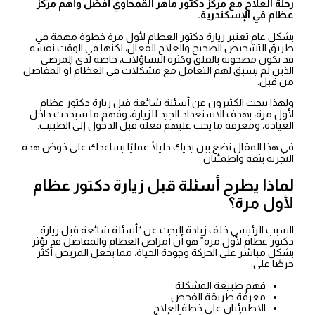
رحلة العلاج مع مركز دكتور ماهر القمحاوي أفضل وأهم مركز
عظام في الإسكندرية.
بشكل عام تعتبر زيارة دكتور العظام لأول مرة خطوة مهمة في
طريق التشخيص الصحيح والعلاج الفعال، لكنها في الوقت نفسه
قد تكون مصحوبة بالقلق وكثرة التساؤلات، خاصة لدى المرضى
الذين لم يسبق لهم التعامل مع مشكلات في العظام أو المفاصل
من قبل.
ولهذا يبحث الكثيرون عن أسئلة شائعة قبل زيارة دكتور عظام
لأول مرة، بهدف الاستعداد الجيد للزيارة، وفهم ما سيحدث داخل
العيادة، ومعرفة ما يجب عليهم فعله قبل الدخول إلى الطبيب.
في هذا المقال نضع بين يديك دليلًا عمليًا يساعدك على خوض هذه
التجربة بثقة واطمئنان.
لماذا يطرح أسئلة قبل زيارة دكتور عظام
لأول مرة؟
السبب الرئيسي خلف زيادة البحث عن “أسئلة شائعة قبل زيارة
دكتور عظام لأول مرة” هو أن أمراض العظام والمفاصل قد تؤثر
بشكل مباشر على الحركة وجودة الحياة، مما يجعل المريض أكثر
حرصًا على:
فهم طبيعة المشكلة
معرفة طريقة الفحص
الاطمئنان على خطة العلاج