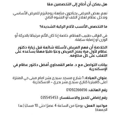
هل يمكن أن أحتاج إلى التخصصين معًا
نعم، بعض المرضى يحتاجون متابعة روماتيزم للمرض الأساسي،
وتدخل عظام لعلاج التلف أو التشوه الناتج.
ما التخصص الأنسب لآلام الركبة الشديدة؟
في الغالب طبيب العظام، خاصة إذا كان الألم مرتبطًا بالحركة أو
الوزن أو إصابة سابقة.
الخلاصة أن فهم المريض لأسئلة شائعة قبل زيارة دكتور
عظام لأول مرة يمنح المريض وعيًا طبيًا مهمًا يساعده على
التغلب على كل مخاوفه.
بيانات التواصل مع د. ماهر القمحاوي أفضل دكتور عظام في
الإسكندرية
عنوان العيادة:
1 شارع مسجد سيدى بشر امام مبنى حي المنتزة
اعلى كافيتريا كناري سيدي بشر بحري – الاسكندرية
رقم الهاتف:
01092266656
رقم إضافي للحجز والاستفسار:
035545453
مواعيد العمل:
يوميًا من الساعة 4 عصرًا حتى 10 مساءً (عدا
الجمعة)