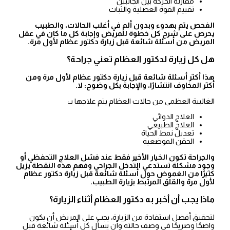
مقارنة الحركة بين الجانبين
تقييم القوة العضلية والثبات
الفحص يتم بهدوء وبدون ألم في أغلب الحالات، والطبيب
يحرص على شرح كل خطوة للمريض وإجابة كل ما كان في عقل
المريض من أسئلة شائعة قبل زيارة دكتور عظام لأول مرة.
هل كل زيارة لدكتور العظام تعني جراحة؟
هذا أكثر أسئلة شائعة قبل زيارة دكتور عظام لأول مرة ومن
أكثر المخاوف انتشارًا، والإجابة بكل وضوح: لا.
الغالبية العظمى من حالات العظام يتم علاجها بـ:
العلاج الدوائي
العلاج الطبيعي
تعديل نمط الحياة
الحقن الموضعية
والجراحة تكون الخيار الأخير فقط عند فشل العلاج التحفظي أو
وجود مشكلة تستدعي التدخل الجراحي وفهم هذه النقطة يزيل
كثيرًا من الغموض حول أسئلة شائعة قبل زيارة دكتور عظام
لأول مرة والقلق المرتبط بزيارة الطبيب.
ماذا يجب أن أخبر به دكتور العظام أثناء الزيارة؟
لتحقيق أفضل استفادة من الزيارة، يجب على المريض أن يكون
واضحًا وصريحًا في وصف حالته وأن يسأل كل أسئلة شائعة قبل