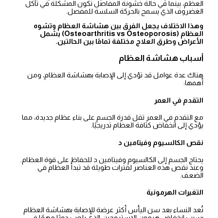
العظم، بينما في حالة خشونة المفاصل تكون المشكلة في تآكل
الغضروف الذي يسمح بالحركة السلسة للمفصل.
وهذا الاختلاف يجعل الفرق بين هشاشة العظام وتشوه
العظام (Osteoarthritis vs Osteoporosis) يشمل
الأعراض وطرق العلاج مختلفة تمامًا بين الحالتين.
أسباب هشاشة العظام
هناك عدة عوامل قد تؤدي إلى الإصابة بهشاشة العظام، ومن
أهمها:
التقدم في العمر
مع التقدم في العمر تقل قدرة الجسم على بناء عظام جديدة، مما
يؤدي إلى انخفاض كثافة العظام تدريجيًا.
نقص الكالسيوم وفيتامين د
يحتاج الجسم إلى الكالسيوم وفيتامين د للحفاظ على قوة العظام.
وعند نقص هذه العناصر لفترات طويلة قد تبدأ العظام في
الضعف.
التغيرات الهرمونية
تُعد النساء بعد سن اليأس أكثر عرضة للإصابة بهشاشة العظام
بسبب انخفاض هرمون الإستروجين الذي يلعب دورًا مهمًا في