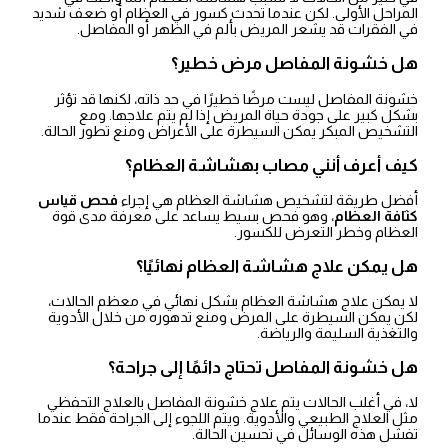
المراحل الأولى. لكن عندما تحدث كسور في العظام أو ضعف شديد
في الفقرات قد يشعر المريض بألم في الظهر أو المفاصل.
هل خشونة المفاصل مرض خطير؟
خشونة المفاصل ليست مرضًا خطيرًا في حد ذاته، لكنها قد تؤثر
بشكل كبير على جودة حياة المريض إذا لم يتم علاجها. ومع
التشخيص المبكر يمكن السيطرة على الأعراض ومنع تطور الحالة.
كيف أعرف أنني مصاب بهشاشة العظام؟
أفضل طريقة لتشخيص هشاشة العظام هي إجراء
فحص قياس
كثافة العظام
، وهو فحص بسيط يساعد على معرفة مدى قوة
العظام وخطر التعرض للكسور.
هل يمكن علاج هشاشة العظام نهائيًا؟
لا يمكن علاج هشاشة العظام بشكل نهائي في معظم الحالات،
لكن يمكن السيطرة على المرض ومنع تدهوره من خلال الأدوية
والتغذية السليمة والرياضة.
هل خشونة المفاصل تحتاج دائمًا إلى جراحة؟
لا، في أغلب الحالات يتم علاج خشونة المفاصل بالعلاج التحفظي
مثل العلاج الطبيعي والأدوية. ويتم اللجوء إلى الجراحة فقط عندما
تفشل هذه الوسائل في تحسين الحالة.