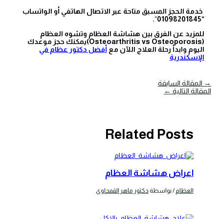
خدمة الحجز المسبق متاحة عبر الاتصال الهاتفي أو الواتساب
.
“
“01098201845
للمزيد عن الفرق بين هشاشة العظام وتشوه العظام
(Osteoarthritis vs Osteoporosis)يمكنك حجز موعدك
اليوم وابدأ رحلة العلاج اللآن مع
أفضل دكتور عظام في
الإسكندرية
→
المقالة السابقة
المقالة التالية
←
Related Posts
اعراض هشاشة العظام
العظام
/ بواسطة
دكتور ماهر القمحاوى