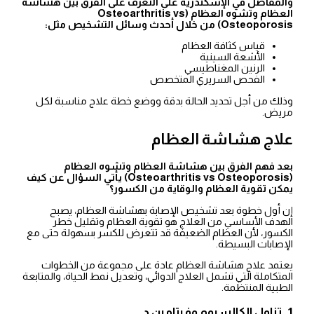
والمفاصل في الإسكندرية على التعرف على الفرق بين هشاشة
العظام وتشوه العظام (Osteoarthritis vs
Osteoporosis) من خلال أحدث وسائل التشخيص مثل:
قياس كثافة العظام
الأشعة السينية
الرنين المغناطيسي
الفحص السريري المتخصص
وذلك من أجل تحديد الحالة بدقة ووضع خطة علاج مناسبة لكل
مريض.
علاج هشاشة العظام
بعد فهم الفرق بين هشاشة العظام وتشوه العظام
(Osteoarthritis vs Osteoporosis) يأتي السؤال عن كيف
يمكن تقوية العظام والوقاية من الكسور؟
إن أول خطوة بعد تشخيص الإصابة بهشاشة العظام، يصبح
الهدف الأساسي من العلاج هو تقوية العظام وتقليل خطر
الكسور، لأن العظام الضعيفة قد تتعرض للكسر بسهولة حتى مع
الإصابات البسيطة.
يعتمد علاج هشاشة العظام عادة على مجموعة من الخطوات
المتكاملة التي تشمل العلاج الدوائي، وتعديل نمط الحياة، والمتابعة
الطبية المنتظمة.
1. تناول الكالسيوم وفيتامين د