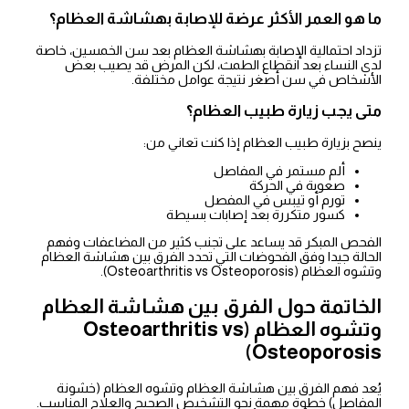
ما هو العمر الأكثر عرضة للإصابة بهشاشة العظام؟
تزداد احتمالية الإصابة بهشاشة العظام بعد سن الخمسين، خاصة
لدى النساء بعد انقطاع الطمث، لكن المرض قد يصيب بعض
الأشخاص في سن أصغر نتيجة عوامل مختلفة.
متى يجب زيارة طبيب العظام؟
ينصح بزيارة طبيب العظام إذا كنت تعاني من:
ألم مستمر في المفاصل
صعوبة في الحركة
تورم أو تيبس في المفصل
كسور متكررة بعد إصابات بسيطة
الفحص المبكر قد يساعد على تجنب كثير من المضاعفات وفهم
الحالة جيدا وفق الفحوضات التي تحدد الفرق بين هشاشة العظام
وتشوه العظام (Osteoarthritis vs Osteoporosis).
الخاتمة حول الفرق بين هشاشة العظام
وتشوه العظام (Osteoarthritis vs
Osteoporosis)
يُعد فهم الفرق بين هشاشة العظام وتشوه العظام (خشونة
المفاصل) خطوة مهمة نحو التشخيص الصحيح والعلاج المناسب.