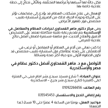
فكل حالة لها أسبابها وأعراضها المختلفة، وبالتالي تحتاج إلى خطة
علاجية خاصة بها.
الإهمال في علاج مشكلات العظام قد يؤدي إلى مضاعفات تؤثر
على الحركة وجودة الحياة، لذلك من الضروري استشارة طبيب
متخصص فور ظهور الأعراض.
وفي
مركز دكتور ماهر القمحاوي لجراحات العظام والمفاصل في
الإسكندرية
يتم تقديم رعاية طبية متكاملة تعتمد على التشخيص
الدقيق والعلاج الحديث، مع متابعة مستمرة لضمان أفضل نتائج
علاجية للمرضى.
إذا كنت تعاني من آلام في العظام أو المفاصل أو ترغب في
الاطمئنان على صحة عظامك، فإن استشارة طبيب متخصص قد
تكون الخطوة الأولى نحو حياة أكثر صحة ونشاطًا.
التواصل مع د. ماهر القمحاوي أفضل دكتور عظام في
مصر
والإسكندرية
عنوان العيادة:
1 شارع مسجد سيدى بشر امام مبنى حي المنتزة
اعلى كافيتريا كناري سيدي بشر بحري – الاسكندرية
رقم الهاتف:
01092266656
رقم إضافي للحجز والاستفسار:
035545453
مواعيد العمل:
يوميًا من الساعة 4 عصرًا حتى 10 مساءً (عدا
الجمعة)