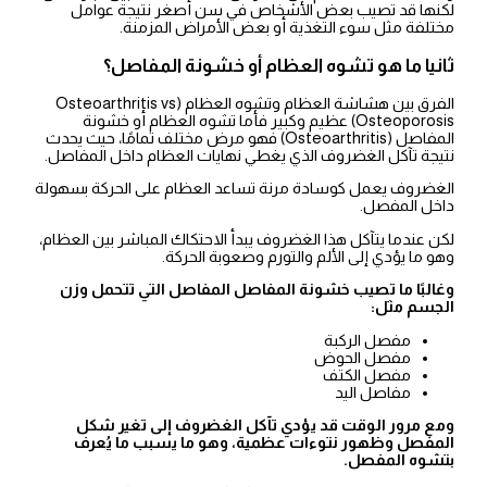
لكنها قد تصيب بعض الأشخاص في سن أصغر نتيجة عوامل
مختلفة مثل سوء التغذية أو بعض الأمراض المزمنة.
ثانيا ما هو تشوه العظام أو خشونة المفاصل؟
الفرق بين هشاشة العظام وتشوه العظام (Osteoarthritis vs
Osteoporosis) عظيم وكبير فأما تشوه العظام أو خشونة
المفاصل (Osteoarthritis) فهو مرض مختلف تمامًا، حيث يحدث
نتيجة تآكل الغضروف الذي يغطي نهايات العظام داخل المفاصل.
الغضروف يعمل كوسادة مرنة تساعد العظام على الحركة بسهولة
داخل المفصل.
لكن عندما يتآكل هذا الغضروف يبدأ الاحتكاك المباشر بين العظام،
وهو ما يؤدي إلى الألم والتورم وصعوبة الحركة.
وغالبًا ما تصيب خشونة المفاصل المفاصل التي تتحمل وزن
الجسم مثل:
مفصل الركبة
مفصل الحوض
مفصل الكتف
مفاصل اليد
ومع مرور الوقت قد يؤدي تآكل الغضروف إلى تغير شكل
المفصل وظهور نتوءات عظمية، وهو ما يسبب ما يُعرف
بتشوه المفصل.