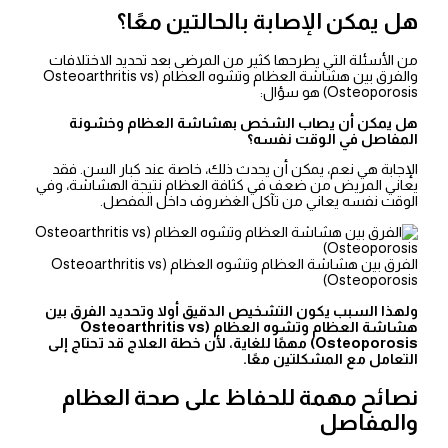
هل يمكن الإصابة بالحالتين معًا؟
من الأسئلة التي يطرحها كثير من المرضى بعد تحديد الاختلافات
والفرق بين هشاشة العظام وتشوه العظام (Osteoarthritis vs
Osteoporosis) هو سؤال:
هل يمكن أن يصاب الشخص بهشاشة العظام وخشونة
المفاصل في الوقت نفسه؟
الإجابة هي نعم، يمكن أن يحدث ذلك، خاصة عند كبار السن. فقد
يعاني المريض من ضعف في كثافة العظام نتيجة الهشاشة، وفي
الوقت نفسه يعاني من تآكل الغضروف داخل المفصل.
الفرق بين هشاشة العظام وتشوه العظام (Osteoarthritis vs
Osteoporosis)
ولهذا السبب يكون التشخيص الدقيق أولا وتحديد الفرق بين
هشاشة العظام وتشوه العظام (Osteoarthritis vs
Osteoporosis) مهمًا للغاية، لأن خطة العلاج قد تحتاج إلى
التعامل مع المشكلتين معًا.
نصائح مهمة للحفاظ على صحة العظام
والمفاصل