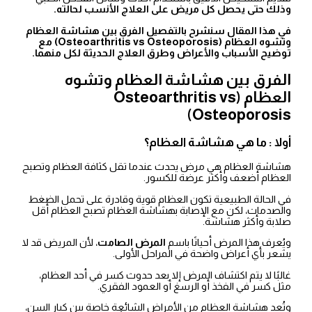
وذلك حتى يحصل كل مريض على العلاج الأنسب لحالته.
في هذا المقال سنشرح بالتفصيل الفرق بين هشاشة العظام
وتشوه العظام (Osteoarthritis vs Osteoporosis)
مع
توضيح الأسباب والأعراض وطرق العلاج الحديثة لكل منهما.
الفرق بين هشاشة العظام وتشوه
العظام (Osteoarthritis vs
Osteoporosis)
أولا : ما هي هشاشة العظام؟
هشاشة العظام هي مرض يحدث عندما تقل كثافة العظام وتصبح
العظام أضعف وأكثر عرضة للكسور.
في الحالة الطبيعية تكون العظام قوية وقادرة على تحمل الضغط
والصدمات، لكن مع الإصابة بهشاشة العظام تصبح العظام أقل
صلابة وأكثر هشاشة.
ويُعرف هذا المرض أحيانًا باسم
المرض الصامت
، لأن المريض قد لا
يشعر بأي أعراض واضحة في المراحل الأولى.
غالبًا لا يتم اكتشاف المرض إلا بعد حدوث كسر في أحد العظام،
مثل كسر في الفخذ أو الرسغ أو العمود الفقري.
وتُعد هشاشة العظام من الأمراض الشائعة خاصة بين كبار السن،