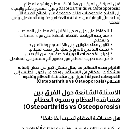
قبل الحيرة في الفرق بين هشاشة العظام وتشوه العظام
(Osteoarthritis vs Osteoporosis) وقبل الشعور بالألم والإتجاه
إلى العلاج والفحوصات هناك مجموعة من النصائح الطبية التي
تساعد على الوقاية من هشاشة العظام وخشونة المفاصل، ومن
أهمها:
الحفاظ على وزن صحي
لتقليل الضغط على المفاصل.
ممارسة الرياضة بانتظام
للحفاظ على قوة العضلات
والعظام.
تناول غذاء متوازن
غني بالكالسيوم وفيتامين د.
تجنب التدخين
لأنه يؤثر سلبًا على صحة العظام.
إجراء الفحوصات الدورية
خاصة بعد سن الأربعين.
مراجعة طبيب العظام فور ظهور ألم مستمر في المفاصل.
الالتزام بهذه النصائح قد يقلل بشكل كبير من خطر الإصابة
بمشكلات العظام في المستقبل ويحد من لجوء الطبيب إلى
الفحوصات لمعرفة الفرق بين هشاشة العظام وتشوه
العظام (Osteoarthritis vs Osteoporosis).
الأسئلة الشائعة حول الفرق بين
هشاشة العظام وتشوه العظام
(Osteoarthritis vs Osteoporosis)
هل هشاشة العظام تسبب ألمًا دائمًا؟
في كثير من الحالات لا تسبب هشاشة العظام ألمًا واضحًا في