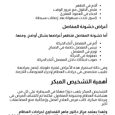
آلام في الظهر
نقص الطول مع مرور الوقت
انحناء في العمود الفقري
كسور تحدث بسهولة بعد إصابات بسيطة
أعراض خشونة المفاصل
أما خشونة المفاصل فتظهر أعراضها بشكل أوضح، ومنها:
ألم في المفصل أثناء الحركة
تيبس المفصل خاصة في الصباح
تورم في المفصل
صعوبة في الحركة
صوت احتكاك داخل المفصل أثناء الحركة
وفي حالة استمرار هذه الأعراض لفترة طويلة، يُنصح بمراجعة
طبيب متخصص في جراحات العظام لإجراء الفحوصات اللازمة.
أهمية التشخيص المبكر
التشخيص المبكر يلعب دورًا مهمًا في السيطرة على كل من
هشاشة العظام وخشونة المفاصل. فكلما تم اكتشاف المرض في
مرحلة مبكرة، كانت فرص العلاج أفضل وإمكانية منع المضاعفات
أكبر.
ولهذا يعتمد مركز دكتور ماهر القمحاوي لجراحات العظام