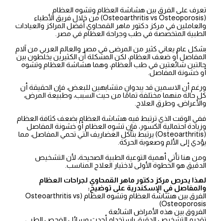
تعرف على الفرق بين هشاشة العظام وتشوه العظام
(Osteoarthritis vs Osteoporosis) من خلال فريق الأطباء
والعاملين في مركز دكتور ماهر القمحاوي أفضل المراكز والعيادات
الطبية المتخصصة في طب وجراحة العظام في مصر.
بشكل عام يعاني كثير من المرضى في مصر والعالم العربي من آلام
المفاصل أو ضعف العظام، لكن المشكلة أن الكثيرين يخلطون بين
حالتين شائعتين في طب العظام، وهما هشاشة العظام وتشوه
أو خشونة المفاصل.
ورغم أن الاسمين قد يبدوان متشابهين للبعض، فإن الحقيقة أن
كل حالة منهما مختلفة تمامًا من حيث السبب، وطبيعة المرض،
والأعراض، وطرق العلاج.
ففي الوقت الذي ترتبط فيه هشاشة العظام بضعف كثافة العظام
وزيادة احتمالية الكسور، فإن تشوه العظام أو خشونة المفاصل
(Osteoarthritis) يرتبط بتآكل الغضاريف التي تحمي المفاصل، مما
يؤدي إلى الألم وصعوبة الحركة.
ومن هنا تأتي أهمية التوعية الطبية الصحيحة، لأن التشخيص
الدقيق هو الخطوة الأولى لاختيار العلاج المناسب.
لهذا يحرص مركز دكتور ماهر القمحاوي لجراحات العظام
والمفاصل في الإسكندرية على توضيح:
الفرق بين هشاشة العظام وتشوه العظام (Osteoarthritis vs
Osteoporosis)
الفروق بين هذه الأمراض الشائعة
تقديم التشخيص الدقيق باستخدام أحدث وسائل الفحص الطبي