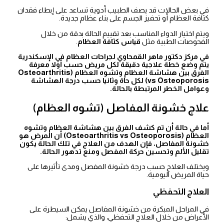
في بعض الحالات قد يصف الطبيب أدوية تساعد على إبطاء فقدان
كثافة العظام أو تحفيز الجسم على بناء عظام جديدة.
ويتم اختيار الدواء المناسب بعد تقييم الحالة بدقة من خلال
الفحوصات الطبية مثل
قياس كثافة العظام
.
في مركز دكتور ماهر القمحاوي لجراحات العظام في الإسكندرية
يتم وضع خطة علاجية دقيقة لكل مريض حسب أولا معرفة
الفرق بين هشاشة العظام وتشوه العظام (Osteoarthritis
vs Osteoporosis) لكل حاة وثانيا حسب درجة الهشاشة
وعوامل الخطر المرتبطة بالحالة.
علاج خشونة المفاصل (تشوه العظام)
أما في حالة أن تم كشف الفرق بين هشاشة العظام وتشوه
العظام (Osteoarthritis vs Osteoporosis) أن المرض هو
خشونة المفاصل، فإن الهدف من العلاج في تلك الحالة يكون
تقليل الألم وتحسين حركة المفصل ومنع تدهور الحالة.
ويختلف العلاج حسب درجة خشونة المفصل ومدى تأثيرها على
حياة المريض اليومية.
العلاج التحفظي
في المراحل المبكرة من خشونة المفاصل يمكن السيطرة على
الأعراض من خلال العلاج التحفظي، والذي يشمل: