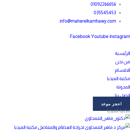
خطي
01092266656
لى
035545453
لمحتوى
info@maherelkamhawy.com
Facebook
Youtube
Instagram
الرئيسية
من نحن
الاقسام
مكتبة الميديا
المدونة
اتصل بنا
احجز موعد
مكتبة الميديا